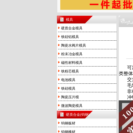
模具
硬质合金模具
铁硅铝模具
陶瓷水阀片模具
粉末冶金模具
磁性材料模具
可
铁粉芯模具
类整体
交
电池模具
毛
铁硅模具
非
冲
陶瓷压片模
微波陶瓷模具
硬质合金(钨钢)
钨钢板材
钨钢棒材