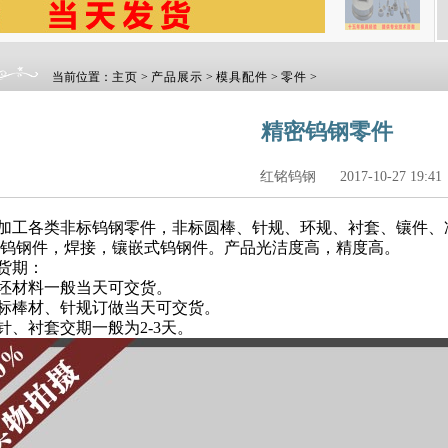
当前位置：
主页
>
产品展示
>
模具配件
>
零件
>
精密钨钢零件
红铭钨钢
2017-10-27 19:41
加工各类非标
钨钢零件
，非标圆棒、针规、环规、衬套、镶件、
钨钢件，焊接，镶嵌式钨钢件。产品光洁度高，精度高。
货期：
坯材料一般当天可交货。
标棒材、针规订做当天可交货。
针、衬套交期一般为2-3天。