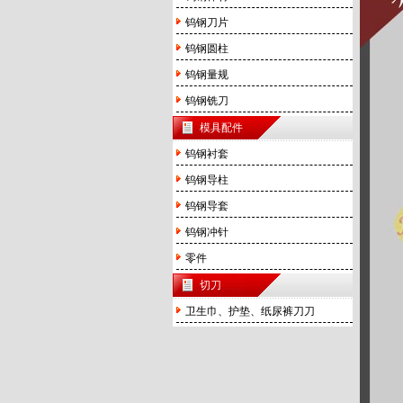
钨钢刀片
钨钢圆柱
钨钢量规
钨钢铣刀
模具配件
钨钢衬套
钨钢导柱
钨钢导套
钨钢冲针
零件
切刀
卫生巾、护垫、纸尿裤刀刀