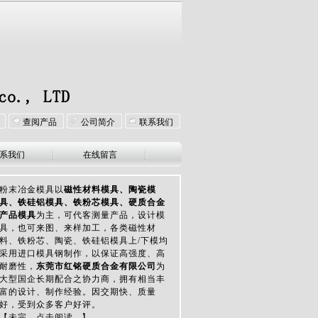
查阅产品
公司简介
联系我们
系我们
在线留言
粉末冶金模具以
磁性材料模具、陶瓷模
具、铁硅铝模具、铁粉芯模具、硬质合金
产品模具
为主，可代客测量产品，设计模
具，也可来图、来样加工，各类磁性材
料、铁粉芯、陶瓷、铁硅铝模具上/下模均
采用进口模具钢制作，以保证高强度、高
耐磨性，
东莞市红铭硬质合金有限公司
为
大型国企长期配合之协力商，拥有相当丰
富的设计、制作经验。因交期快、质量
好，受到众多客户好评。
【未完，点击阅读...】