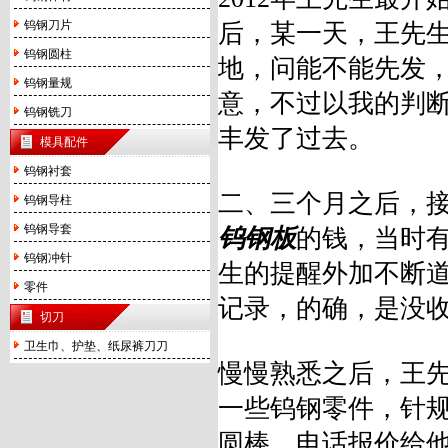
钨钢刀片
后，某一天，王先生
钨钢圆柱
地，问能不能先发
钨钢量规
意，不过以我的判
钨钢铣刀
丰发了过去。
模具配件
钨钢衬套
二、三个月之后，
钨钢导柱
钨钢导套
钨钢板
的钱，当时
钨钢冲针
生的提醒外加不断
零件
记录，的确，是没
切刀
卫生巾、护垫、纸尿裤刀刀
慢慢熟悉之后，王
一些钨钢零件，针
圆棒，电话报价给他，