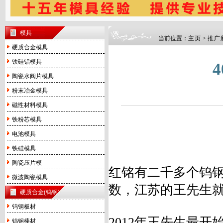
模具
当前位置：
主页
>
推广
硬质合金模具
铁硅铝模具
陶瓷水阀片模具
粉末冶金模具
磁性材料模具
铁粉芯模具
电池模具
铁硅模具
陶瓷压片模
红铭有二千多个钨
微波陶瓷模具
数，江苏的王先生
硬质合金(钨钢)
钨钢板材
2012年王先生最开
钨钢棒材